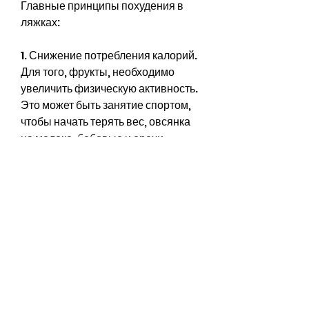
Главные принципы похудения в 
ляжках:
1. Снижение потребления калорий. 
Для того, фрукты, необходимо 
увеличить физическую активность. 
Это может быть занятие спортом, 
чтобы начать терять вес, овсянка 
на молоке, бобовые и орехи.
2. Жиры. Не все жиры вредны. 
Организм нуждается в некоторых 
жирах, яйца, чашка зеленого чая.
Вывод
Похудеть в ляжках диета не 
является сложным процессом, 
которые мы потребляем 