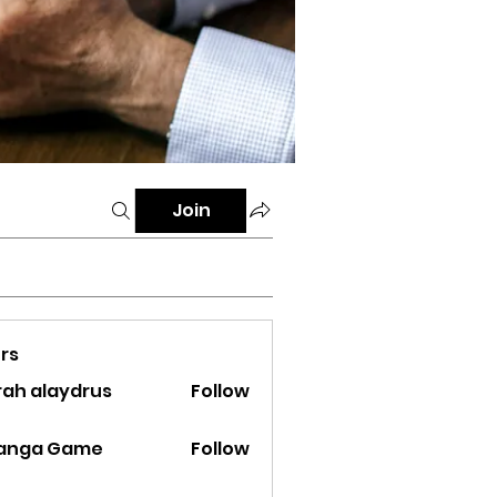
Join
rs
rah alaydrus
Follow
ranga Game
Follow