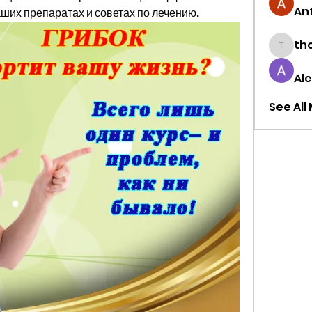
Ant
аших препаратах и советах по лечению.
tho
thought
Al
See All