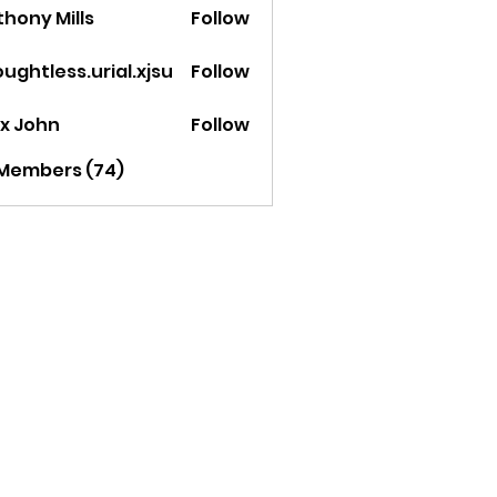
hony Mills
Follow
ughtless.urial.xjsu
Follow
less.urial.xjsu
ex John
Follow
 Members (74)