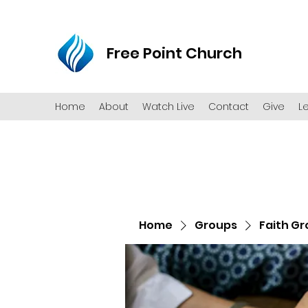
Free Point Church
Home
About
Watch Live
Contact
Give
L
Home
Groups
Faith G